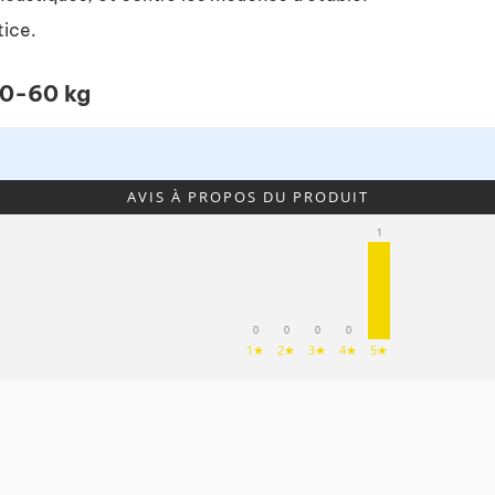
tice.
40-60 kg
AVIS À PROPOS DU PRODUIT
1
0
0
0
0
1★
2★
3★
4★
5★