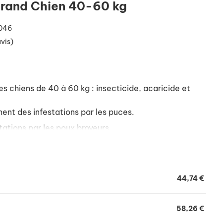
Grand Chien 40-60 kg
046
avis)
s chiens de 40 à 60 kg : insecticide, acaricide et
ment des infestations par les puces.
tations par les poux broyeurs.
et répulsive sur les tiques.
ontre les phlébotomes et les moustiques, et contre les
44,74 €
ions, lire attentivement la notice.
58,26 €