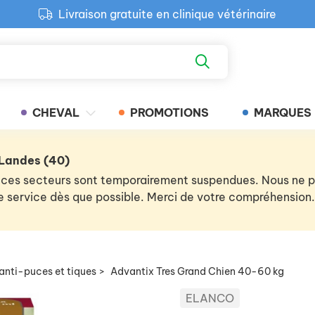
Livraison gratuite en clinique vétérinaire
Paiement 100% sécurisé
Retour produit gratuit en clinique
Livraison gratuite en clinique vétérinaire
CHEVAL
PROMOTIONS
MARQUES
 Landes (40)
 de ces secteurs sont temporairement suspendues. Nous ne
 le service dès que possible. Merci de votre compréhension.
anti-puces et tiques
>
Advantix Tres Grand Chien 40-60 kg
ELANCO