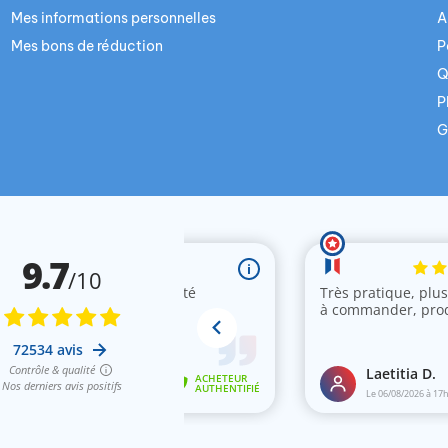
Mes informations personnelles
A
Mes bons de réduction
P
Q
P
G