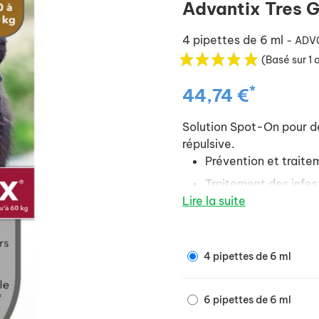
Advantix Tres 
4 pipettes de 6 ml
- ADV
(Basé sur 1 
*
44,74 €
Solution Spot-On pour de
répulsive.
Prévention et traite
Traitement des infes
Lire la suite
Efficacité acaricide 
Activité répulsive c
mouches d'étable.
4 pipettes de 6 ml
Pour le détail des indicat
6 pipettes de 6 ml