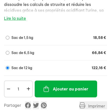
dissoudre les calculs de struvite et réduire les
récidives grâce à ses propriétés acidifiant l’urine, sa
faible teneur en magnésium et un apport modéré en
Lire la suite
protéines mais de haute qualité. Recommandations:
avant utilisation, l’avis d’un vétérinaire est
recommandé. Utiliser Urinary S/O Moderate Calorie
Sac de 1,5 kg
18,58 €
pendant 5 à 12 semaines pour dissoudre les calculs
de struvite et jusqu’à 6 mois pour réduire les
récidives. Le chien devra ensuite être examiné
Sac de 6,5 kg
66,84 €
régulièrement par le vétérinaire pour évaluer la
pertinence d’une recommandation nutritionnelle sur
Sac de 12 kg
122,16 €
le long terme. De l’eau fraîche doit toujours être à
disposition de l’animal.
Ajouter au panier
Partager
Imprimer