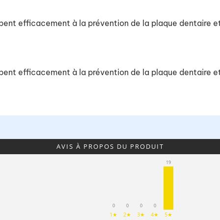
ent efficacement à la prévention de la plaque dentaire e
ent efficacement à la prévention de la plaque dentaire e
AVIS À PROPOS DU PRODUIT
19
0
0
0
0
1★
2★
3★
4★
5★