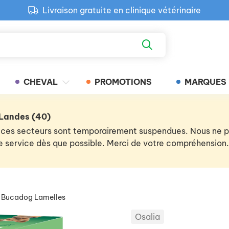
Livraison gratuite en clinique vétérinaire
Paiement 100% sécurisé
Retour produit gratuit en clinique
Livraison gratuite en clinique vétérinaire
CHEVAL
PROMOTIONS
MARQUES
 Landes (40)
 de ces secteurs sont temporairement suspendues. Nous ne
 le service dès que possible. Merci de votre compréhension.
Bucadog Lamelles
Osalia