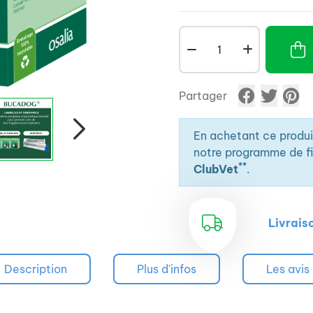
Partager
En achetant ce produ
notre programme de fid
**
ClubVet
.
Livrais
Description
Plus d'infos
Les avis