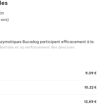
les
011
 avis)
nzymatiques Bucadog participent efficacement à la
dentaire et au renforcement des gencives.
9,09 €
10,22 €
12,69 €