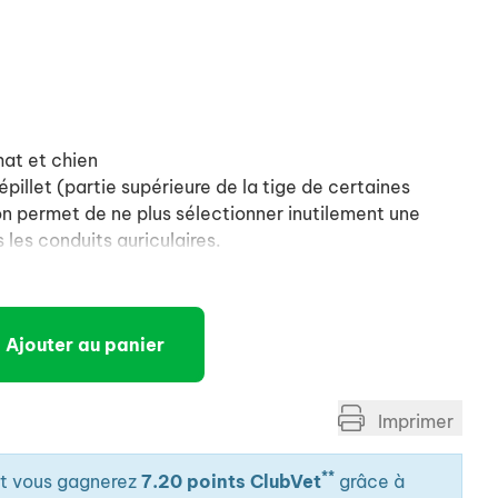
hat et chien
épillet (partie supérieure de la tige de certaines
ion permet de ne plus sélectionner inutilement une
 les conduits auriculaires.
 l'activité antiseptique bien connue de la
utilisation garanties par un embout souple.
Ajouter au panier
conduit auditif de l'animal une ou deux fois par jour
l'extraction d'un épillet.
Imprimer
**
it vous gagnerez
7.20 points ClubVet
grâce à