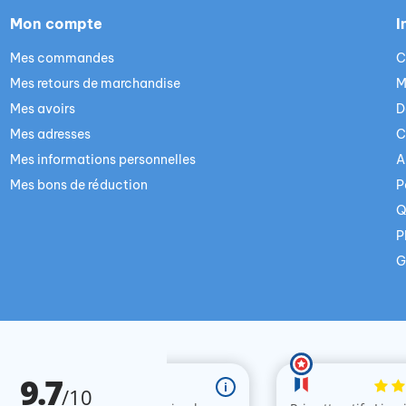
Mon compte
I
Mes commandes
C
Mes retours de marchandise
M
Mes avoirs
D
Mes adresses
C
Mes informations personnelles
A
Mes bons de réduction
P
Q
P
G