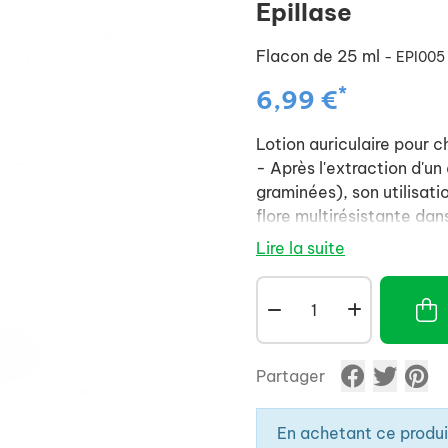
Epillase
Flacon de 25 ml
- EPI005
*
6,99 €
Lotion auriculaire pour c
- Après l'extraction d'un 
graminées), son utilisat
flore multirésistante dans
- Effet apaisant ajouté à
Lire la suite
Chlorhexidine.
- Sécurité et facilité d'
MODE D'EMPLOI :
Quelques gouttes dans le 
dans les jours qui suivent 
Partager
En achetant ce produ