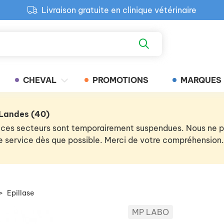
Livraison gratuite en clinique vétérinaire
Paiement 100% sécurisé
Retour produit gratuit en clinique
Livraison gratuite en clinique vétérinaire
CHEVAL
PROMOTIONS
MARQUES
 Landes (40)
 de ces secteurs sont temporairement suspendues. Nous ne
 le service dès que possible. Merci de votre compréhension.
>
Epillase
MP LABO