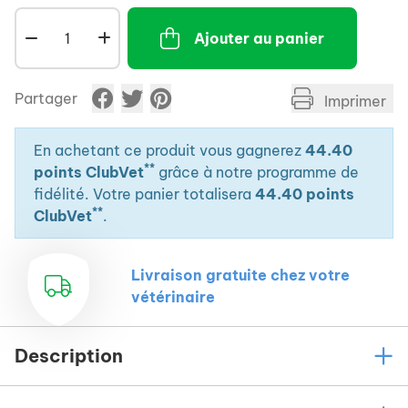
de sécurité.
Ajouter au panier
Fentes latérales pour une bonne ventilation
intérieure.
Encoches pour la ceinture de sécurité.
Partager
Imprimer
Fermetures robustes de côté.
Facile à monter et à nettoyer.
En achetant ce produit vous gagnerez
44.40
**
points ClubVet
grâce à notre programme de
Avec gamelle pour l'eau.
fidélité. Votre panier totalisera
44.40 points
Non autorisée pour le transport aérien.
**
ClubVet
.
Livraison gratuite chez votre
vétérinaire
Description