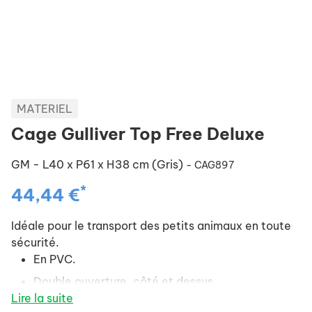
MATERIEL
Cage Gulliver Top Free Deluxe
GM - L40 x P61 x H38 cm (Gris)
- CAG897
*
44,44 €
Idéale pour le transport des petits animaux en toute
sécurité.
En PVC.
Double ouverture, côté et dessus.
Lire la suite
Avec porte métallique verrouillable avec loquet