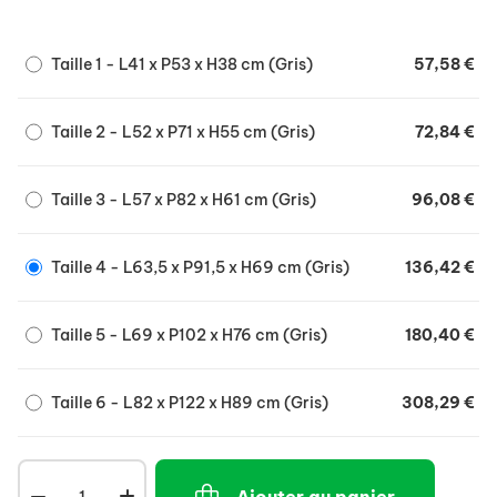
Porte (grille métallique) avec loquets, rapide et
facile à ouvrir ou fermer.
Taille 1 - L41 x P53 x H38 cm (Gris)
57,58 €
Fermeture 2 points sur les tailles 1, 2 et 3.
Fermetures 4 points sur les tailles 4, 5 et 6.
Taille 2 - L52 x P71 x H55 cm (Gris)
72,84 €
Aérations sur les côtés.
Recommandée pour les transports aériens
(IATA).
Taille 3 - L57 x P82 x H61 cm (Gris)
96,08 €
Normes à respecter pour le transport aérien :
Taille 4 - L63,5 x P91,5 x H69 cm (Gris)
136,42 €
Le chien doit pouvoir se tenir assis sans que les
oreilles ne touchent le haut de la Sky Kennel, et
les 4 côtés doivent comporter des aérations.
Taille 5 - L69 x P102 x H76 cm (Gris)
180,40 €
Taille 6 - L82 x P122 x H89 cm (Gris)
308,29 €