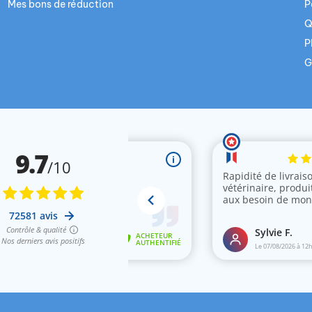
Mes bons de réduction
P
Q
P
G