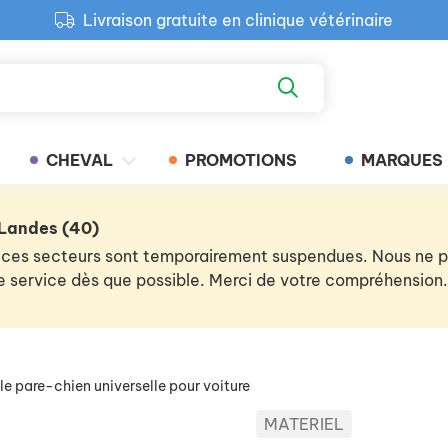
Livraison gratuite en clinique vétérinaire
Paiement 100% sécurisé
Retour produit gratuit en clinique
Livraison gratuite en clinique vétérinaire
CHEVAL
PROMOTIONS
MARQUES
 Landes (40)
 de ces secteurs sont temporairement suspendues. Nous ne
 le service dès que possible. Merci de votre compréhension.
lle pare-chien universelle pour voiture
MATERIEL