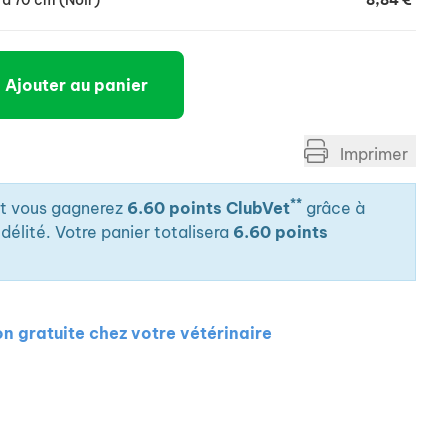
0 à 70 cm (Noir)
8,84 €
Ajouter au panier
Imprimer
**
it vous gagnerez
6.60 points ClubVet
grâce à
élité. Votre panier totalisera
6.60 points
on gratuite chez votre vétérinaire