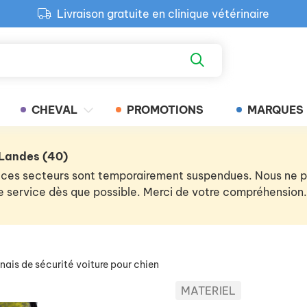
Livraison gratuite en clinique vétérinaire
Paiement 100% sécurisé
Retour produit gratuit en clinique
Livraison gratuite en clinique vétérinaire
CHEVAL
PROMOTIONS
MARQUES
 Landes (40)
 de ces secteurs sont temporairement suspendues. Nous ne
 le service dès que possible. Merci de votre compréhension.
nais de sécurité voiture pour chien
MATERIEL