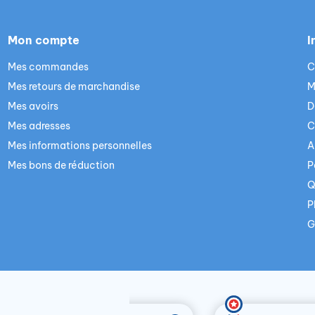
Mon compte
I
Mes commandes
C
Mes retours de marchandise
M
Mes avoirs
D
Mes adresses
C
Mes informations personnelles
A
Mes bons de réduction
P
Q
P
G