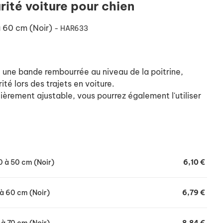
rité voiture pour chien
 à 60 cm (Noir)
- HAR633
 une bande rembourrée au niveau de la poitrine,
ité lors des trajets en voiture.
ièrement ajustable, vous pourrez également l'utiliser
rement réglable se fixant sur la boucle de sécurité de
20 à 50 cm (Noir)
6,10 €
0 à 60 cm (Noir)
6,79 €