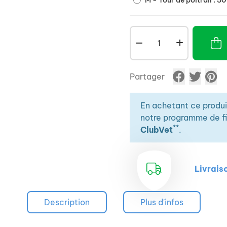
M - Tour de poitrail : 5
Partager
En achetant ce produ
notre programme de fid
**
ClubVet
.
Livrais
Description
Plus d'infos