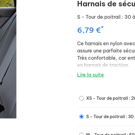
Harnais de sécu
S - Tour de poitrail : 30
*
6,79 €
Ce harnais en nylon avec
assure une parfaite sécur
Très confortable, car ent
en harnais de traction.
Avec laisse courte entiè
Lire la suite
la voiture.
XS - Tour de poitrail : 
S - Tour de poitrail : 3