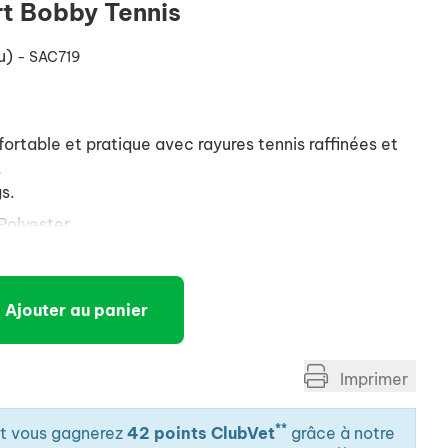
rt Bobby Tennis
eu)
- SAC719
fortable et pratique avec rayures tennis raffinées et
.
s.
Polyester.
à l'éponge ou en machine (30°).
n sur le dessus du sac.
Ajouter au panier
evant, pratique pour ranger ses clés ou la laisse.
e et déhoussable.
Imprimer
movible et réglable.
 l'intérieur.
**
it vous gagnerez
42 points ClubVet
grâce à notre