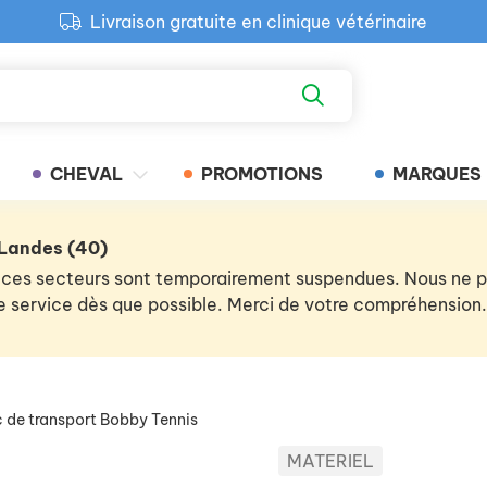
Livraison gratuite en clinique vétérinaire
Paiement 100% sécurisé
Retour produit gratuit en clinique
Livraison gratuite en clinique vétérinaire
CHEVAL
PROMOTIONS
MARQUES
 Landes (40)
 de ces secteurs sont temporairement suspendues. Nous ne
 le service dès que possible. Merci de votre compréhension.
 de transport Bobby Tennis
MATERIEL