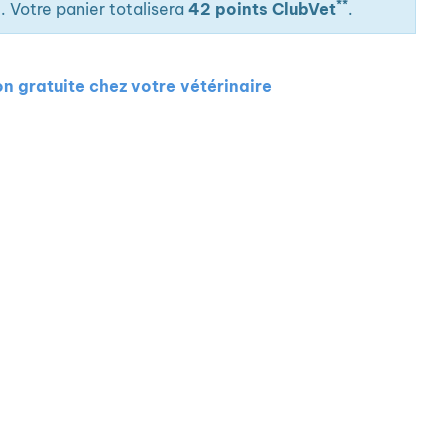
**
. Votre panier totalisera
42 points ClubVet
.
ou totale du dessus du sac à adapter à votre animal et
s.
on gratuite chez votre vétérinaire