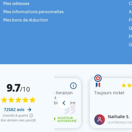
Mes adresses
C
Mes informations personnelles
A
Mes bons de réduction
P
Q
P
G