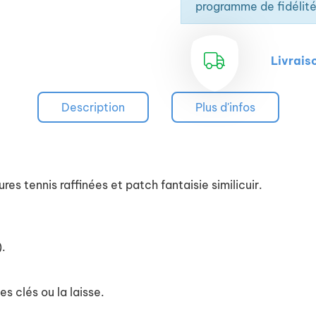
8 oeillets d'aération.
programme de fidélité
Ouverture partielle 
au gré des vos envie
Livrais
Description
Plus d'infos
res tennis raffinées et patch fantaisie similicuir.
).
s clés ou la laisse.