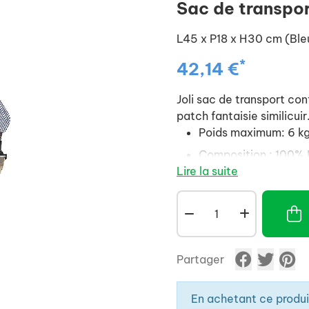
Sac de transpo
L45 x P18 x H30 cm (Bl
*
42,14 €
Joli sac de transport con
patch fantaisie similicuir
Poids maximum: 6 kg
Composition : 100% 
Lire la suite
Entretien : se lave 
Large filet d'aératio
Petite poche sur le d
Fond rigide, amovibl
Partager
Sangle bandoulière a
Attache mousqueton à
En achetant ce produ