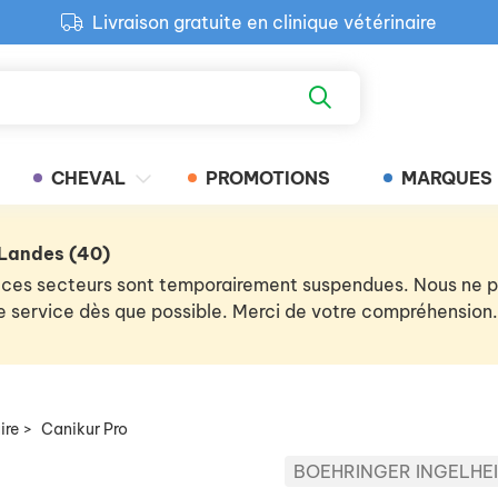
Livraison gratuite en clinique vétérinaire
Paiement 100% sécurisé
Retour produit gratuit en clinique
Livraison gratuite en clinique vétérinaire
CHEVAL
PROMOTIONS
MARQUES
 Landes (40)
 de ces secteurs sont temporairement suspendues. Nous ne
 le service dès que possible. Merci de votre compréhension.
ire
>
Canikur Pro
BOEHRINGER INGELHE