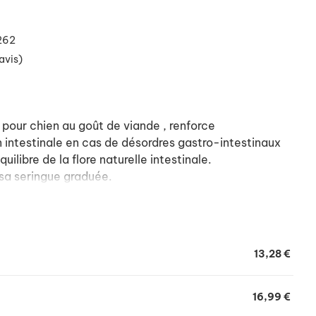
262
avis)
pour chien au goût de viande , renforce
n intestinale en cas de désordres gastro-intestinaux
ilibre de la flore naturelle intestinale.
 sa seringue graduée.
dans l'alimentation ou directement dans la gueule.
ns de 10 kg : 2 ml deux fois par jour.
 ml deux fois par jour.
13,28 €
6 ml deux fois par jour.
: 8 ml deux fois par jour.
16,99 €