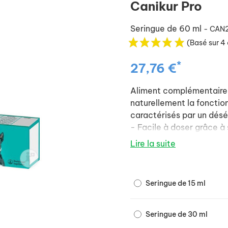
Canikur Pro
Seringue de 60 ml
- CAN
(Basé sur 4 
*
27,76 €
Aliment complémentaire 
naturellement la fonctio
caractérisés par un déséqu
- Facile à doser grâce à
- Simple à administrer, 
Lire la suite
MODE D'EMPLOI :
- Chiots et chiens de moi
- Chiens de 11 à 25 kg : 4
Seringue de 15 ml
- Chiens de 26 à 40 kg : 
- Chiens de plus de 40 kg 
Seringue de 30 ml