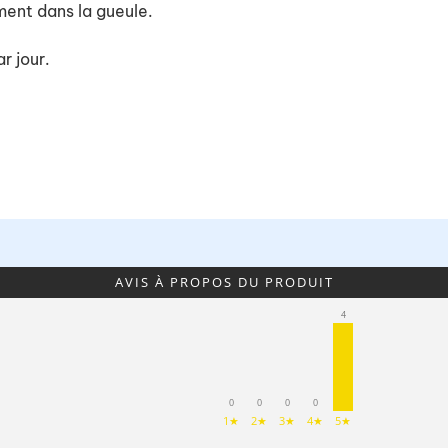
ment dans la gueule.
r jour.
AVIS À PROPOS DU PRODUIT
4
0
0
0
0
1★
2★
3★
4★
5★