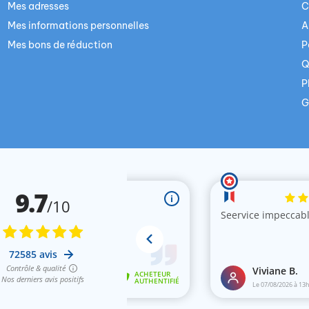
Mes adresses
C
Mes informations personnelles
A
Mes bons de réduction
P
Q
P
G