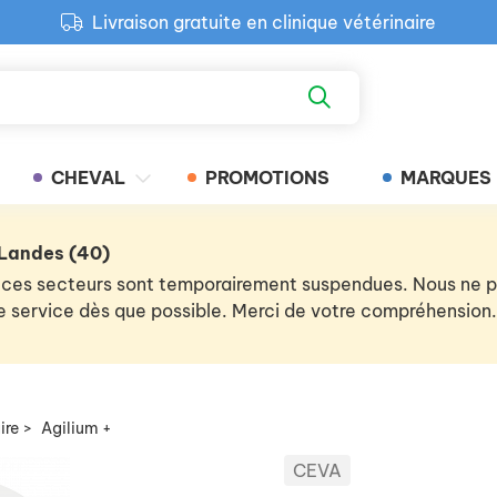
Livraison gratuite en clinique vétérinaire
Paiement 100% sécurisé
Retour produit gratuit en clinique
Livraison gratuite en clinique vétérinaire
CHEVAL
PROMOTIONS
MARQUES
 Landes (40)
 de ces secteurs sont temporairement suspendues. Nous ne
 le service dès que possible. Merci de votre compréhension.
ire
>
Agilium +
CEVA