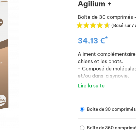
Agilium +
Boîte de 30 comprimés
(Basé sur 7 
*
34,13 €
Aliment complémentaire p
chiens et les chats.
- Composé de molécules n
et/ou dans la synovie.
- Aide à limiter la dégrad
Lire la suite
contre les radicaux libre
d'arthrose.
Boîte de 30 comprimés
Boîte de 360 comprim