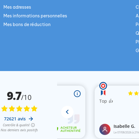
Mes adresses
C
Mes informations personnelles
A
Mes bons de réduction
P
Q
P
G