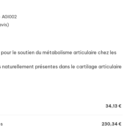
- AGI002
avis)
our le soutien du métabolisme articulaire chez les
aturellement présentes dans le cartilage articulaire
ation du cartilage, veille à son maintien et lutte
s et autres médiateurs cellulaires liés au phénomène
34,13 €
és
230,34 €