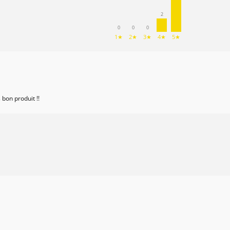
2
0
0
0
1★
2★
3★
4★
5★
 bon produit !!