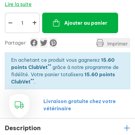
- Action anti-âge, renforce l'immunité.
Lire la suite
- Très appétent : goût viande.
Ajouter au panier
Partager
Imprimer
En achetant ce produit vous gagnerez
15.60
**
points ClubVet
grâce à notre programme de
fidélité. Votre panier totalisera
15.60 points
**
ClubVet
.
Livraison gratuite chez votre
vétérinaire
Description