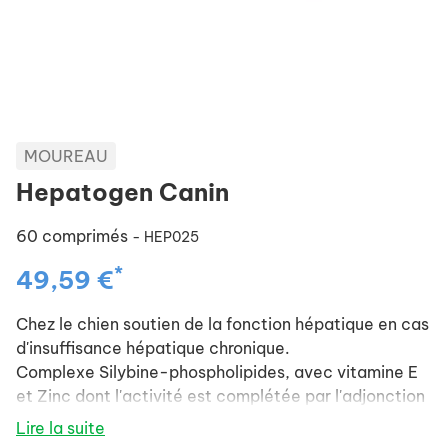
MOUREAU
Hepatogen Canin
60 comprimés
- HEP025
*
49,59 €
Chez le chien soutien de la fonction hépatique en cas
d'insuffisance hépatique chronique.
Complexe Silybine-phospholipides, avec vitamine E
et Zinc dont l'activité est complétée par l'adjonction
de la Curcumine-Phytosome®, et d'une superoxyde
Lire la suite
dismutase gastro-protégée.