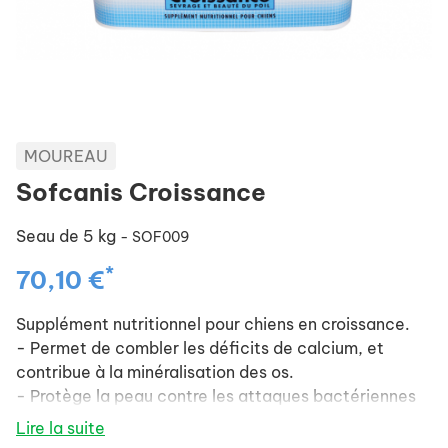
MOUREAU
Sofcanis Croissance
Seau de 5 kg
- SOF009
*
70,10 €
Supplément nutritionnel pour chiens en croissance.
- Permet de combler les déficits de calcium, et
contribue à la minéralisation des os.
- Protège la peau contre les attaques bactériennes
et parasitaires.
Lire la suite
- Aide à limiter les effets du stress.