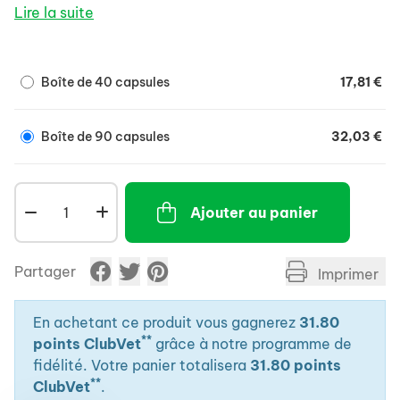
alopécie...).
Lire la suite
- En complément du traitement des problèmes
cutanés (allergies, démangeaisons,...), permet une
diminution des doses de corticoïdes...
Boîte de 40 capsules
17,81 €
Mode d'emploi :
En règle générale, une capsule par 10 kg de poids et
par jour.
Boîte de 90 capsules
32,03 €
Ajouter au panier
Partager
Imprimer
En achetant ce produit vous gagnerez
31.80
**
points ClubVet
grâce à notre programme de
fidélité. Votre panier totalisera
31.80 points
**
ClubVet
.