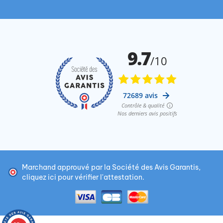
Marchand approuvé par la Société des Avis Garantis,
cliquez ici pour vérifier l'attestation
.