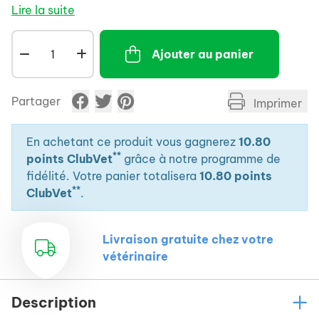
harpagophytum et reine des prés.
Lire la suite
Ajouter au panier
Partager
Imprimer
En achetant ce produit vous gagnerez
10.80
**
points ClubVet
grâce à notre programme de
fidélité. Votre panier totalisera
10.80 points
**
ClubVet
.
Livraison gratuite chez votre
vétérinaire
Description