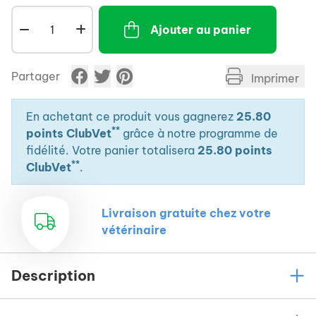
affectées par le vieillissement (diminution des cris
Ajouter au panier
nocturnes, des mictions, des défécations
inappropriées, …,) ,
- Chiens exerçant une activité physique intense ,
Partager
Imprimer
- Chiens chez lesquels l'oxydation provoque une
réponse plus faible aux stimuli externes (diminution
de l'intéraction avec le propriétaire, de la
En achetant ce produit vous gagnerez
25.80
**
disponibilité à jouer, de la mobilité, …,) ,
points ClubVet
grâce à notre programme de
- Chiens alimentés avec des régimes hyperprotéinés
fidélité. Votre panier totalisera
25.80 points
**
et/ou riches en lipides ,
ClubVet
.
- Pour répondre aux besoins antioxydants du cristallin
sénescent.
Livraison gratuite chez votre
Chien : 1 comprimé pour 20 kg.
vétérinaire
Description