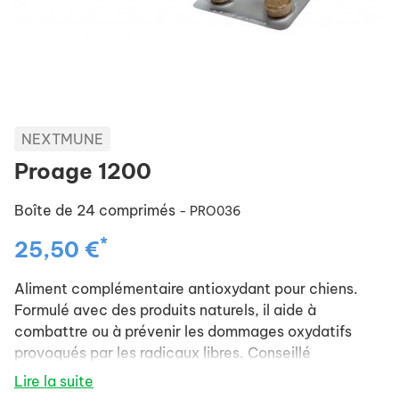
NEXTMUNE
Proage 1200
Boîte de 24 comprimés
- PRO036
*
25,50 €
Aliment complémentaire antioxydant pour chiens.
Formulé avec des produits naturels, il aide à
combattre ou à prévenir les dommages oxydatifs
provoqués par les radicaux libres. Conseillé
notamment dans les cas suivants :
Lire la suite
- Chiens âgés, maintien des facultés cérébrales