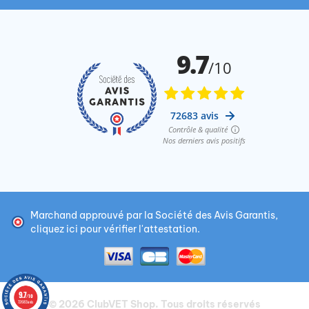
Marchand approuvé par la Société des Avis Garantis,
cliquez ici pour vérifier l'attestation
.
9.7
/10
© 2026
ClubVET Shop
. Tous droits réservés
72683 avis