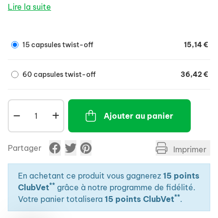
chat.
Lire la suite
Associe glucosamine, chondroï,tine, acide
hyaluronique, harpagophytum procumbens, ASU,
L-carnitine, vitamine C, cuivre, zinc et
15 capsules twist-off
15,14 €
manganèse.
Améliore le confort des animaux souffrant de
60 capsules twist-off
36,42 €
troubles locomoteurs.
Administration aisée chez le chat et le petit
chien grâ,ce à la capsule Twist-off.
Ajouter au panier
Partager
Imprimer
En achetant ce produit vous gagnerez
15 points
**
ClubVet
grâce à notre programme de fidélité.
**
Votre panier totalisera
15 points ClubVet
.