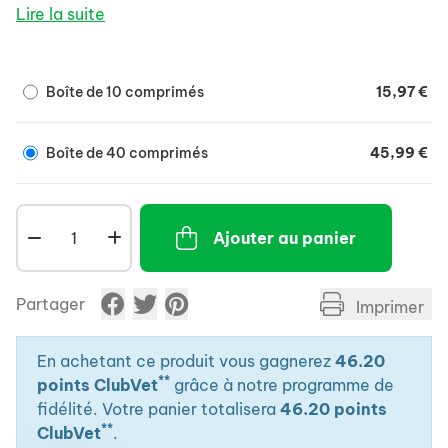
- Participe à l'augmentation de la diurèse.
Lire la suite
Mode d'emploi :
- NoProl S (chien petite race) : 1 comprimé par 5 kg.
- NoProl XL (chien grande race) : 1 comprimé par 15
Boîte de 10 comprimés
15,97 €
kg.
L'administration ne doit pas excéder 30 jours.
Boîte de 40 comprimés
45,99 €
Ajouter au panier
Partager
Imprimer
En achetant ce produit vous gagnerez
46.20
**
points ClubVet
grâce à notre programme de
fidélité. Votre panier totalisera
46.20 points
**
ClubVet
.