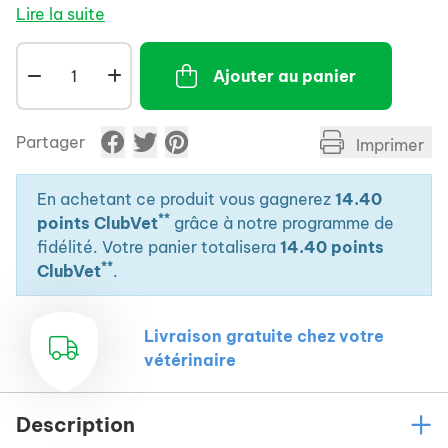
dans l'organisme (au niveau de la peau, des
Lire la suite
articulations, ou du côlon par exemple) grâce au
PEA.
Ajouter au panier
Contient des algues séchées (source d'astaxanthine,
connue pour son action contre les radicaux libres).
Partager
Imprimer
En achetant ce produit vous gagnerez
14.40
**
points ClubVet
grâce à notre programme de
fidélité. Votre panier totalisera
14.40 points
**
ClubVet
.
Livraison gratuite chez votre
vétérinaire
Description