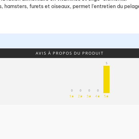
, hamsters, furets et oiseaux, permet l'entretien du pela
AVIS À PROPOS DU PRODUIT
5
0
0
0
0
1★
2★
3★
4★
5★