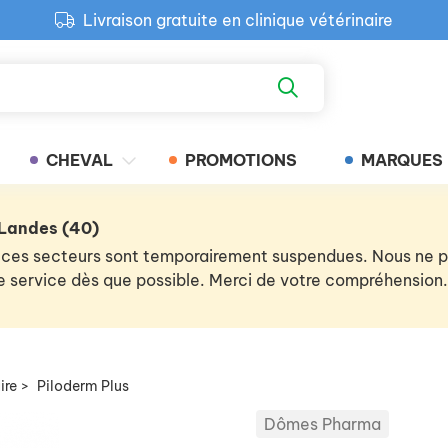
Livraison gratuite en clinique vétérinaire
Paiement 100% sécurisé
Retour produit gratuit en clinique
Livraison gratuite en clinique vétérinaire
CHEVAL
PROMOTIONS
MARQUES
 Landes (40)
 de ces secteurs sont temporairement suspendues. Nous ne
 le service dès que possible. Merci de votre compréhension.
ire
>
Piloderm Plus
Dômes Pharma