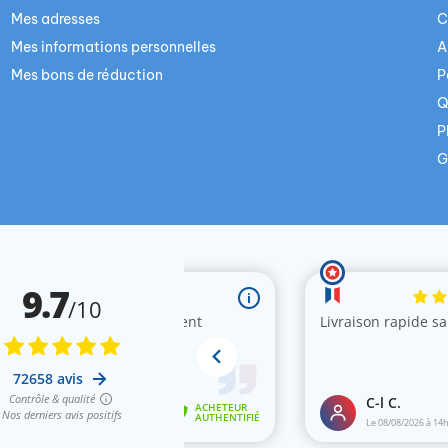
Mes adresses
C
Mes informations personnelles
A
Mes bons de réduction
P
Q
P
G