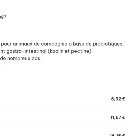
097
pour animaux de compagnie à base de probiotiques,
t gastro-intestinal (kaolin et pectine).
s de nombreux cas :
u.
riode de stress, avant un changement alimentaire...).
croflore (après un épisode de diarrhée ou une
,uf pour une prise facilitée.
8,32 €
ue graduée de 15, 30 et 60 ml.
11,67 €