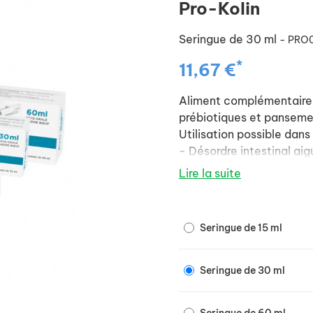
Pro-Kolin
Seringue de 30 ml
- PRO
*
11,67 €
Aliment complémentaire 
prébiotiques et pansemen
Utilisation possible dan
- Désordre intestinal aig
- Prévention (lors de pé
Lire la suite
- Rééquilibrage de la mi
antibiothérapie).
- Pâte orale à l'arôme bŒ
Seringue de 15 ml
- Présentation en sering
Seringue de 30 ml