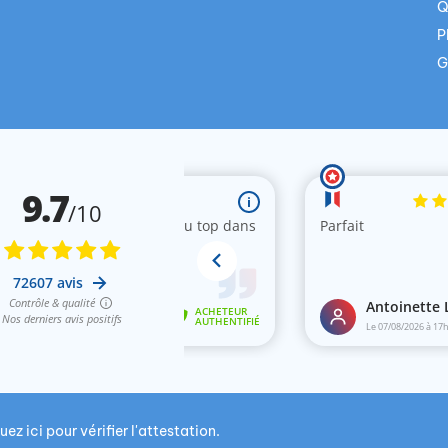
Q
P
G
uez ici pour vérifier l'attestation
.