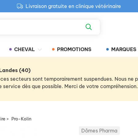
Livraison gratuite en clinique vétérinaire
Paiement 100% sécurisé
Retour produit gratuit en clinique
Livraison gratuite en clinique vétérinaire
CHEVAL
PROMOTIONS
MARQUES
 Landes (40)
 de ces secteurs sont temporairement suspendues. Nous ne
 le service dès que possible. Merci de votre compréhension.
ire
>
Pro-Kolin
Dômes Pharma