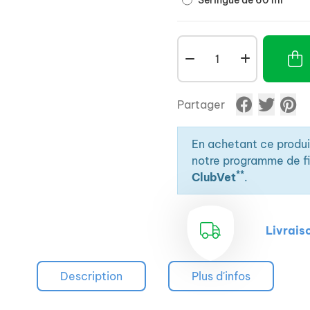
Seringue de 60 ml
Partager
En achetant ce produ
notre programme de fid
**
ClubVet
.
Livrais
Description
Plus d'infos