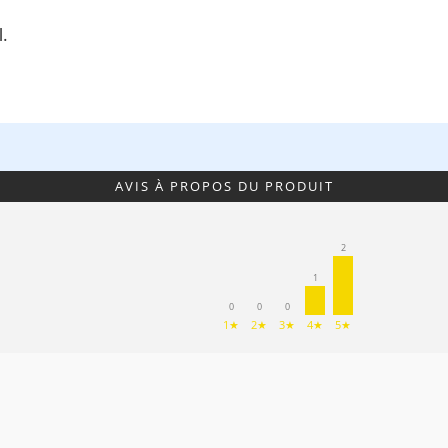
l.
AVIS À PROPOS DU PRODUIT
2
1
0
0
0
1★
2★
3★
4★
5★