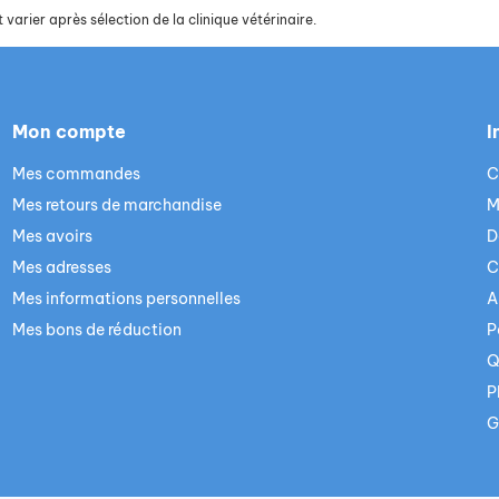
 varier après sélection de la clinique vétérinaire.
Mon compte
I
Mes commandes
C
Mes retours de marchandise
M
Mes avoirs
D
Mes adresses
C
Mes informations personnelles
A
Mes bons de réduction
P
Q
P
G