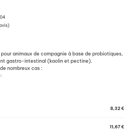
104
avis)
pour animaux de compagnie à base de probiotiques,
t gastro-intestinal (kaolin et pectine).
s de nombreux cas :
u.
riode de stress, avant un changement alimentaire...).
croflore (après un épisode de diarrhée ou une
,uf pour une prise facilitée.
8,32 €
ue graduée de 15, 30 et 60 ml.
11,67 €