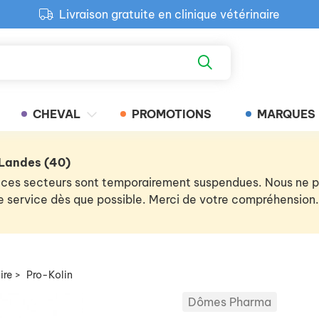
Livraison gratuite en clinique vétérinaire
Paiement 100% sécurisé
Retour produit gratuit en clinique
Livraison gratuite en clinique vétérinaire
CHEVAL
PROMOTIONS
MARQUES
 Landes (40)
 de ces secteurs sont temporairement suspendues. Nous ne
 le service dès que possible. Merci de votre compréhension.
ire
>
Pro-Kolin
Dômes Pharma