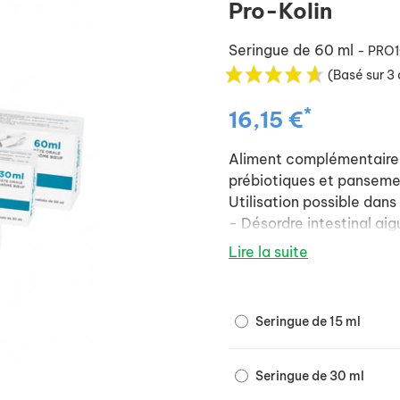
Pro-Kolin
Seringue de 60 ml
- PRO
(Basé sur 3 
*
16,15 €
Aliment complémentaire 
prébiotiques et pansemen
Utilisation possible dan
- Désordre intestinal aig
- Prévention (lors de pé
Lire la suite
- Rééquilibrage de la mi
antibiothérapie).
- Pâte orale à l'arôme bŒ
Seringue de 15 ml
- Présentation en sering
Seringue de 30 ml