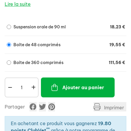
tissus.
Lire la suite
- Apport de vitamines et acides aminés pour rétablir
la production des molécules.
- Relance également la biosynthèse des protéines
Suspension orale de 90 ml
18,23 €
pour lutter contre les contractions musculaires, la
fatigue et la baisse de tonus.
Boîte de 48 comprimés
19,55 €
Boîte de 360 comprimés
111,56 €
Ajouter au panier
Partager
Imprimer
En achetant ce produit vous gagnerez
19.80
**
points ClubVet
grâce à notre programme de