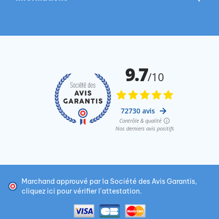
Marchand approuvé par la Société des Avis Garantis,
cliquez ici pour vérifier l'attestation
.