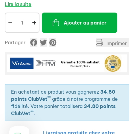
cartilage, soutient les structures articulaires et la
Lire la suite
mobilité.
Ajouter au panier
Partager
Imprimer
En achetant ce produit vous gagnerez
34.80
**
points ClubVet
grâce à notre programme de
fidélité. Votre panier totalisera
34.80 points
**
ClubVet
.
Livraison gratuite chez votre