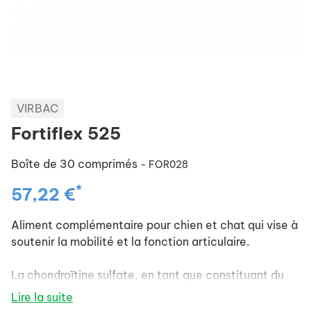
VIRBAC
Fortiflex 525
Boîte de 30 comprimés
- FOR028
*
57,22 €
Aliment complémentaire pour chien et chat qui vise à
soutenir la mobilité et la fonction articulaire.
La chondroïtine sulfate, en tant que constituant du
cartilage, soutient les structures articulaires et la
Lire la suite
mobilité.