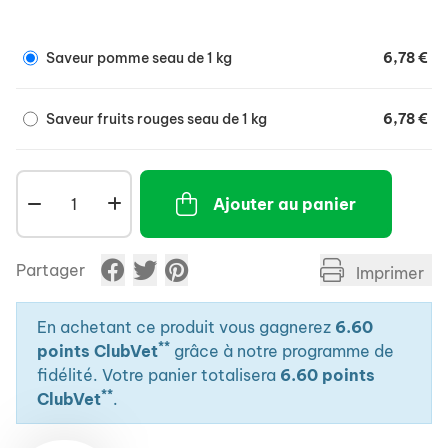
bicalcique, sel, mélasse de canne, prémélanges
d'additifs, remoulage de blé, magnésie, levure de
Saveur pomme seau de 1 kg
6,78 €
bière.
Saveur fruits rouges seau de 1 kg
6,78 €
Ajouter au panier
Partager
Imprimer
En achetant ce produit vous gagnerez
6.60
**
points ClubVet
grâce à notre programme de
fidélité. Votre panier totalisera
6.60 points
**
ClubVet
.