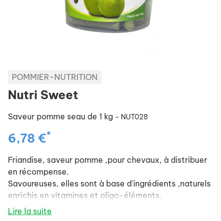
POMMIER-NUTRITION
Nutri Sweet
Saveur pomme seau de 1 kg
- NUT028
*
6,78 €
Friandise, saveur pomme ,pour chevaux, à distribuer
en récompense.
Savoureuses, elles sont à base d'ingrédients ,naturels
enrichis en vitamines et oligo-éléments.
Composition : Maï,s, orge floconnée, carottes, maï,s
Lire la suite
floconnée, sucre, carbonate de calcium, phosphate,