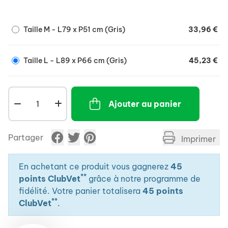
transport de votre chien. Son grand confort le rendra
très vite très apprécié de votre compagnon.
Taille M - L79 x P51 cm (Gris)
33,96 €
Caractéristiques :
Absorbe instantanément l'eau, la boue et la
saleté.
Taille L - L89 x P66 cm (Gris)
45,23 €
Sèche 5 fois plus vite qu'un tapis ordinaire.
Ne glisse pas grâce à son côté antidérapant.
Ajouter au panier
Lavable en machine à 30°.
80% polyester, 20% polyamide.
Partager
Imprimer
En achetant ce produit vous gagnerez
45
**
points ClubVet
grâce à notre programme de
fidélité. Votre panier totalisera
45 points
**
ClubVet
.