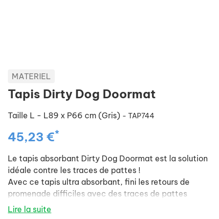
MATERIEL
Tapis Dirty Dog Doormat
Taille L - L89 x P66 cm (Gris)
- TAP744
*
45,23 €
Le tapis absorbant Dirty Dog Doormat est la solution
idéale contre les traces de pattes !
Avec ce tapis ultra absorbant, fini les retours de
promenade difficiles avec des traces de pattes
partout dans la maison.
Lire la suite
Il est également parfait pour la voiture ou la cage de