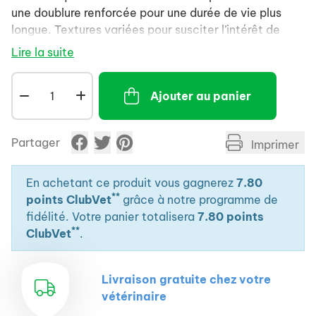
une doublure renforcée pour une durée de vie plus
longue. Textures variées pour susciter l’intérêt de
votre chien et encourager des jeux actifs. Produit
Lire la suite
couinements et crépitements.
Ajouter au panier
Partager
Imprimer
En achetant ce produit vous gagnerez
7.80
**
points ClubVet
grâce à notre programme de
fidélité. Votre panier totalisera
7.80 points
**
ClubVet
.
Livraison gratuite chez votre
vétérinaire