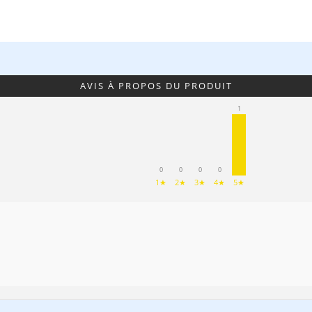
AVIS À PROPOS DU PRODUIT
1
0
0
0
0
1★
2★
3★
4★
5★