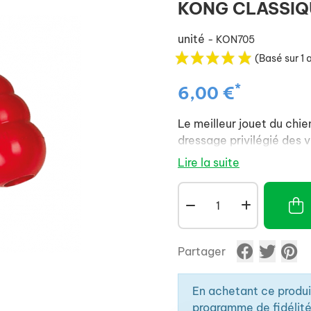
KONG CLASSIQUE
unité
- KON705
(Basé sur 1 
*
6,00 €
Le meilleur jouet du chien
dressage privilégié des v
Lire la suite
Partager
En achetant ce produ
programme de fidélité