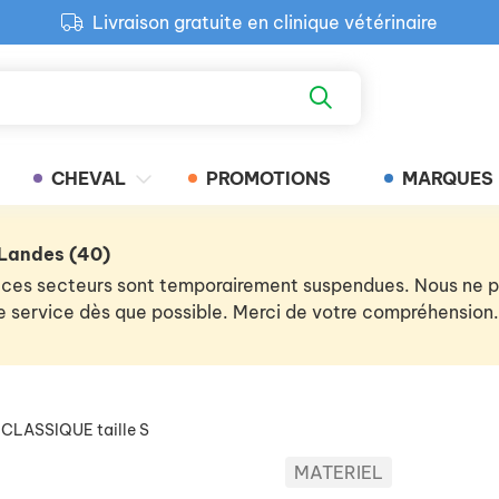
Livraison gratuite en clinique vétérinaire
Paiement 100% sécurisé
Retour produit gratuit en clinique
Livraison gratuite en clinique vétérinaire
CHEVAL
PROMOTIONS
MARQUES
 Landes (40)
 de ces secteurs sont temporairement suspendues. Nous ne
 le service dès que possible. Merci de votre compréhension.
CLASSIQUE taille S
MATERIEL