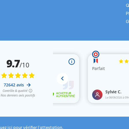
Q
P
G
uez ici pour vérifier l'attestation
.