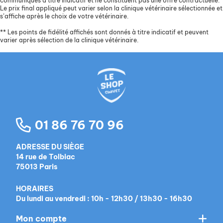
communiqués à titre indicatif et ne constituent pas une offre contractuelle.
Le prix final appliqué peut varier selon la clinique vétérinaire sélectionnée et
s’affiche après le choix de votre vétérinaire.
**
Les points de fidélité affichés sont donnés à titre indicatif et peuvent
varier après sélection de la clinique vétérinaire.
01 86 76 70 96
ADRESSE DU SIÈGE
14 rue de Tolbiac
75013 Paris
HORAIRES
Du lundi au vendredi : 10h - 12h30 / 13h30 - 16h30
Mon compte