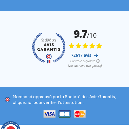
Marchand approuvé par la Société des Avis Garantis,
cliquez ici pour vérifier l'attestation
.