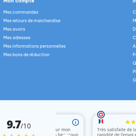
Mon compte
I
Mes commandes
C
Mes retours de marchandise
M
Mes avoirs
D
Mes adresses
C
Mes informations personnelles
A
Mes bons de réduction
P
Q
P
G