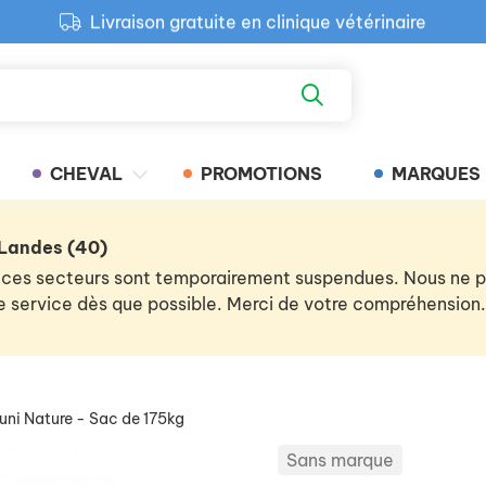
Livraison gratuite en clinique vétérinaire
Paiement 100% sécurisé
Retour produit gratuit en clinique
Livraison gratuite en clinique vétérinaire
CHEVAL
PROMOTIONS
MARQUES
 Landes (40)
 de ces secteurs sont temporairement suspendues. Nous ne
 le service dès que possible. Merci de votre compréhension.
ni Nature - Sac de 175kg
Sans marque