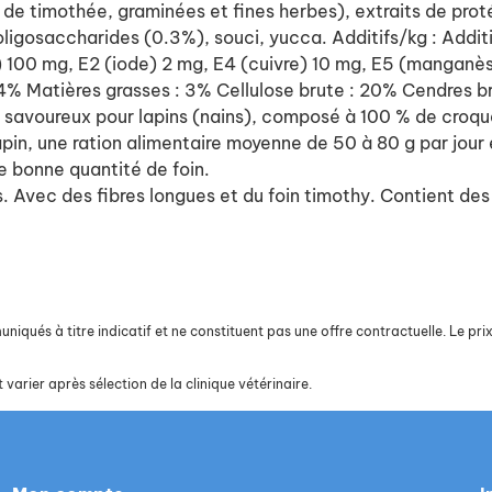
 de timothée, graminées et fines herbes), extraits de pro
ligosaccharides (0.3%), souci, yucca. Additifs/kg : Additi
r) 100 mg, E2 (iode) 2 mg, E4 (cuivre) 10 mg, E5 (manganè
 14% Matières grasses : 3% Cellulose brute : 20% Cendres 
savoureux pour lapins (nains), composé à 100 % de croque
u lapin, une ration alimentaire moyenne de 50 à 80 g par j
e bonne quantité de foin.
 Avec des fibres longues et du foin timothy. Contient des 
iqués à titre indicatif et ne constituent pas une offre contractuelle. Le prix 
 varier après sélection de la clinique vétérinaire.