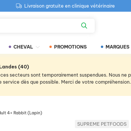
Livraison gratuite en clinique vétérinaire
Paiement 100% sécurisé
Retour produit gratuit en clinique
Livraison gratuite en clinique vétérinaire
CHEVAL
PROMOTIONS
MARQUES
 Landes (40)
 de ces secteurs sont temporairement suspendues. Nous ne
 le service dès que possible. Merci de votre compréhension.
ult 4+ Rabbit (Lapin)
SUPREME PETFOODS