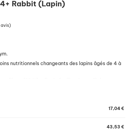
 4+ Rabbit (Lapin)
 avis)
hym.
oins nutritionnels changeants des lapins âgés de 4 à
en fibres (22 %), afin de faciliter la motilité
es et en proteines, pour lutter contre l'obésité chez
et moins actifs.
17,04 €
43,53 €