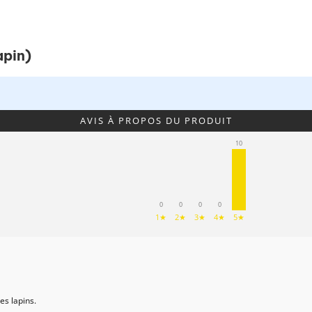
apin)
AVIS À PROPOS DU PRODUIT
10
0
0
0
0
1★
2★
3★
4★
5★
s lapins.