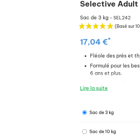
Selective Adult
Sac de 3 kg
- SEL242
(Basé sur 10
*
17,04 €
Fléole des prés et t
Formulé pour les bes
6 ans et plus.
Teneurs plus élevées 
Lire la suite
intestinale.
Faible teneur en sucr
les lapins plus âgés 
Sac de 3 kg
Sac de 10 kg