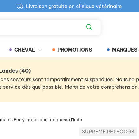
Livraison gratuite en clinique vétérinaire
Paiement 100% sécurisé
Retour produit gratuit en clinique
Livraison gratuite en clinique vétérinaire
CHEVAL
PROMOTIONS
MARQUES
 Landes (40)
 de ces secteurs sont temporairement suspendues. Nous ne
 le service dès que possible. Merci de votre compréhension.
aturals Berry Loops pour cochons d'Inde
SUPREME PETFOODS