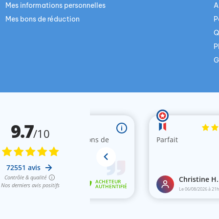
Mes informations personnelles
A
Mes bons de réduction
P
Q
P
G