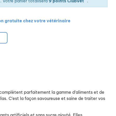
. Votre panier totalisera
9 points ClubVet
.
on gratuite chez votre vétérinaire
ui complètent parfaitement la gamme d’aliments et de
las. C’est la façon savoureuse et saine de traiter vos
nts artificiels et sans sucre ajouté. Elles