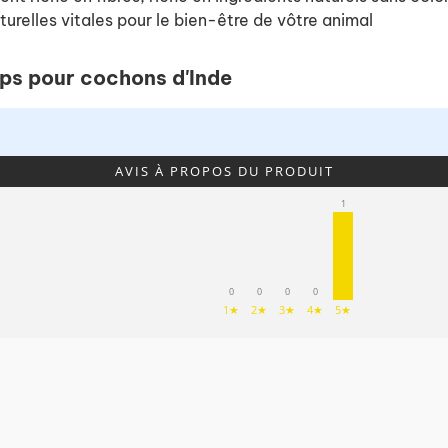
relles vitales pour le bien-être de vôtre animal
ops pour cochons d'Inde
AVIS À PROPOS DU PRODUIT
1
0
0
0
0
1★
2★
3★
4★
5★