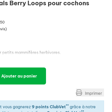
als Berry Loops pour cochons
250
avis)
ur petits mammifères herbivores.
Ajouter au panier
Imprimer
**
it vous gagnerez
9 points ClubVet
grâce à notre
**