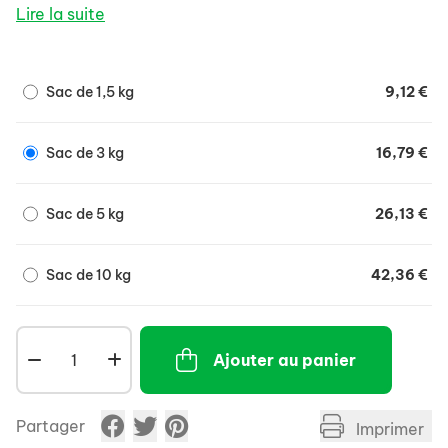
pelage sains.
Lire la suite
Sac de 1,5 kg
9,12 €
Sac de 3 kg
16,79 €
Sac de 5 kg
26,13 €
Sac de 10 kg
42,36 €
Ajouter au panier
Partager
Imprimer