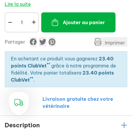
Pro-Fibre contient un probiotique, des prébiotiques
Lire la suite
ainsi que des fibres solubles et insolubles.
Ajouter au panier
Partager
Imprimer
En achetant ce produit vous gagnerez
23.40
**
points ClubVet
grâce à notre programme de
fidélité. Votre panier totalisera
23.40 points
**
ClubVet
.
Livraison gratuite chez votre
vétérinaire
Description