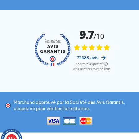
Marchand approuvé par la Société des Avis Garantis,
cliquez ici pour vérifier l'attestation
.
9.7
/10