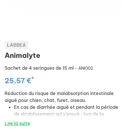
LABBEA
Animalyte
Sachet de 4 seringues de 15 ml
- ANI002
*
25,57 €
Réduction du risque de malabsorption intestinale
aiguë pour chien, chat, furet, oiseau.
En cas de diarrhée aiguë et pendant la période
de rétablissement qui s’ensuit : lors de la
présence de selles molles ou liquides, lors de
Lire la suite
vomissements, lors de périodes à risque