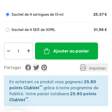
(sevrage, changement d'alimentation,
concours...), lorsque l'animal est sous traitement
Sachet de 4 seringues de 15 ml
25,57 €
pouvant créer un déséquilibre de la flore
intestinale.
Sachet de 4 SER de 30ML
31,96 €
Electrolytes, argile bentonite, pectines,
réensemencement de la flore, gingembre.
Avant utilisation, il est recommandé de
demander l’avis d’un vétérinaire.
Ajouter au panier
Partager
Imprimer
En achetant ce produit vous gagnerez
25.80
**
points ClubVet
grâce à notre programme de
fidélité. Votre panier totalisera
25.80 points
**
ClubVet
.