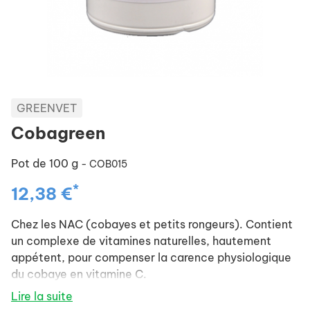
GREENVET
Cobagreen
Pot de 100 g
- COB015
*
12,38 €
Chez les NAC (cobayes et petits rongeurs). Contient
un complexe de vitamines naturelles, hautement
appétent, pour compenser la carence physiologique
du cobaye en vitamine C.
- Compléte les rations en vitamine B et A, chez les
Lire la suite
autres rongeurs en captivité, souvent carencés