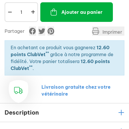
notamment en périodes hivernales.
Ajouter au panier
- Régule et améliore le transit intestinal.
- Adoucit les odeurs d'urine.
Partager
Imprimer
En achetant ce produit vous gagnerez
12.60
**
points ClubVet
grâce à notre programme de
fidélité. Votre panier totalisera
12.60 points
**
ClubVet
.
Livraison gratuite chez votre
vétérinaire
Description