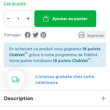
- Brûlures du premier degré.
Lire la suite
- Plaies de frottement ou de léchage.
- Dermatite exsudative.
Ajouter au panier
- Cicatrices à aspect inflammatoire.
Partager
Imprimer
En achetant ce produit vous gagnerez
18 points
**
ClubVet
grâce à notre programme de fidélité.
**
Votre panier totalisera
18 points ClubVet
.
Livraison gratuite chez votre
vétérinaire
Description