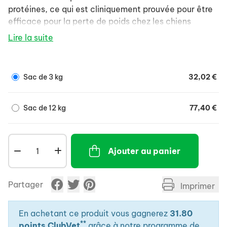
protéines, ce qui est cliniquement prouvée pour être
efficace pour la perte de poids chez les chiens
obèses.
Lire la suite
Sac de 3 kg
32,02 €
Sac de 12 kg
77,40 €
Ajouter au panier
Partager
Imprimer
En achetant ce produit vous gagnerez
31.80
**
points ClubVet
grâce à notre programme de