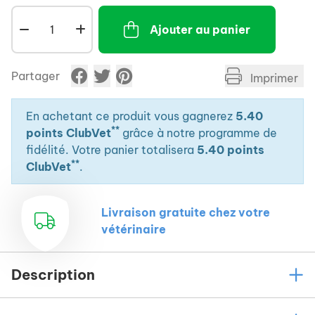
Présentation
Ajouter au panier
Flacon 100 ml.
Partager
Conservation
Imprimer
Durée de conservation après ouverture : 12 mois.
En achetant ce produit vous gagnerez
5.40
**
points ClubVet
grâce à notre programme de
fidélité. Votre panier totalisera
5.40 points
**
ClubVet
.
Livraison gratuite chez votre
vétérinaire
Description