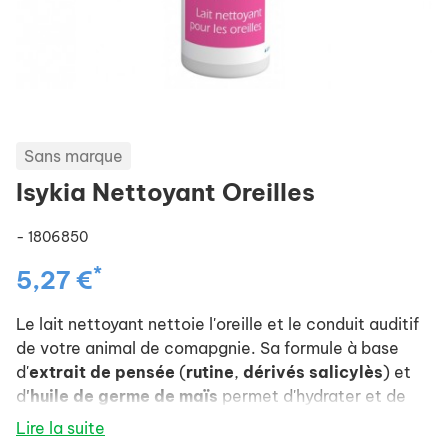
Sans marque
Isykia Nettoyant Oreilles
- 1806850
*
5,27 €
Le lait nettoyant nettoie l'oreille et le conduit auditif
de votre animal de comapgnie. Sa formule à base
d'
extrait de pensée
(
rutine
,
dérivés salicylès
)
et
d
'huile de germe de maïs
permet d'hydrater et de
décongestionner intésément le conduit auditif.
Lire la suite