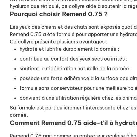
hyaluronique réticulé, ce collyre aide à soutenir la ré
Pourquoi choisir Remend 0.75 ?
Les yeux des chiens et des chats sont exposés quotidie
Remend 0.75 a été formulé pour apporter une hydratat
Ce collyre présente plusieurs avantages :
hydrate et lubrifie durablement la cornée ;
contribue au confort des yeux secs ou irrités ;
soutient la régénération naturelle de la cornée ;
possède une forte adhérence à la surface oculair
formule sans conservateur pour une meilleure tol
convient à une utilisation régulière chez les anima
Sa formule est particulièrement intéressante chez les 
cornée.
Comment Remend 0.75 aide-t'il à hydrate
Remend 0.75 agit comme un protecteur oculaire à hau