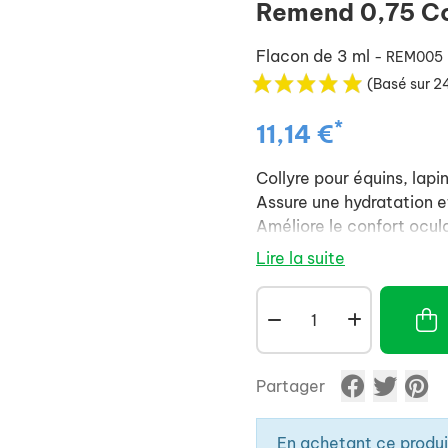
Remend 0,75 Co
Flacon de 3 ml
- REM005
(Basé sur 2
*
11,14 €
Collyre pour équins, lapi
Assure une hydratation et 
Améliore le confort ocula
Lire la suite
Partager
En achetant ce produ