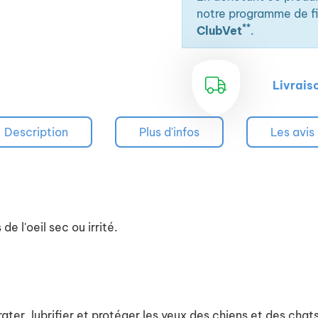
notre programme de fid
**
ClubVet
.
Livrais
Description
Plus d'infos
Les avis
e l'oeil sec ou irrité.
ater, lubrifier et protéger les yeux des chiens et des cha