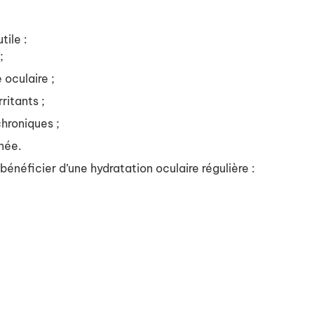
tile :
;
oculaire ;
ritants ;
chroniques ;
rnée.
éficier d’une hydratation oculaire régulière :