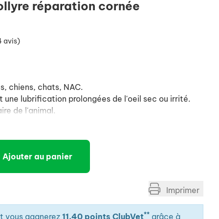
llyre réparation cornée
4 avis)
ns, chiens, chats, NAC.
une lubrification prolongées de l'oeil sec ou irrité.
ire de l'animal.
Ajouter au panier
Imprimer
**
it vous gagnerez
11.40 points ClubVet
grâce à