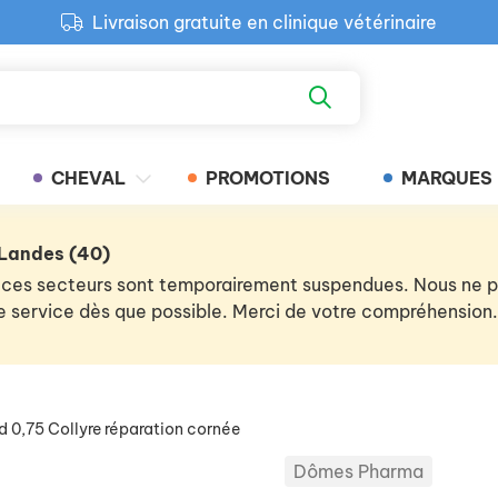
Livraison gratuite en clinique vétérinaire
Paiement 100% sécurisé
Retour produit gratuit en clinique
Livraison gratuite en clinique vétérinaire
CHEVAL
PROMOTIONS
MARQUES
 Landes (40)
 de ces secteurs sont temporairement suspendues. Nous ne
 le service dès que possible. Merci de votre compréhension.
 0,75 Collyre réparation cornée
Dômes Pharma