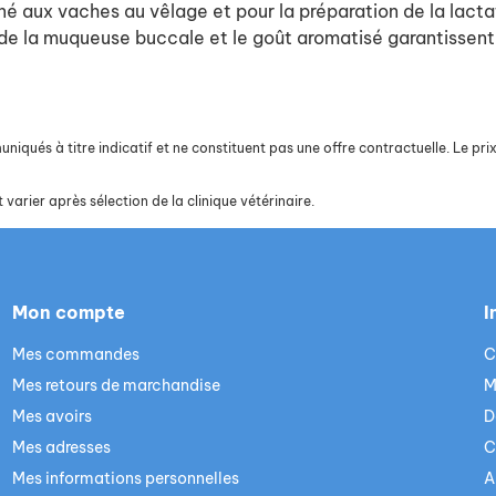
né aux vaches au vêlage et pour la préparation de la lacta
n de la muqueuse buccale et le goût aromatisé garantissent
iqués à titre indicatif et ne constituent pas une offre contractuelle. Le prix 
 varier après sélection de la clinique vétérinaire.
Mon compte
I
Mes commandes
C
Mes retours de marchandise
M
Mes avoirs
D
Mes adresses
C
Mes informations personnelles
A