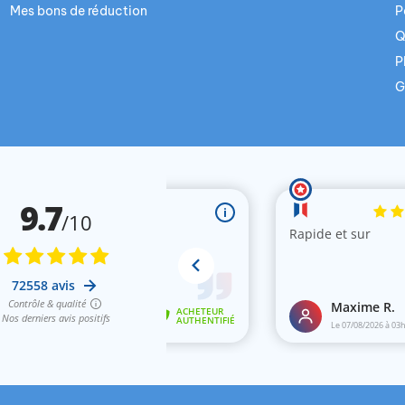
Mes bons de réduction
P
Q
P
G