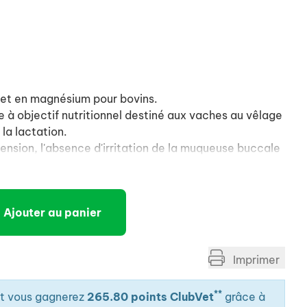
et en magnésium pour bovins.
à objectif nutritionnel destiné aux vaches au vêlage
 la lactation.
pension, l'absence d'irritation de la muqueuse buccale
antissent l'appétence et la bonne déglutition du
Ajouter au panier
Imprimer
**
it vous gagnerez
265.80 points ClubVet
grâce à