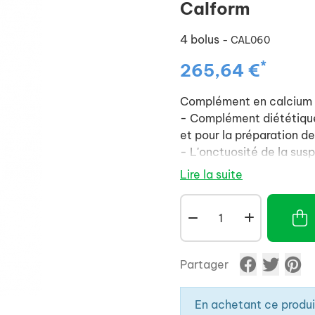
Calform
4 bolus
- CAL060
*
265,64 €
Complément en calcium 
- Complément diététique 
et pour la préparation de
- L'onctuosité de la sus
et le goût aromatisé gar
Lire la suite
produit.
Partager
En achetant ce produ