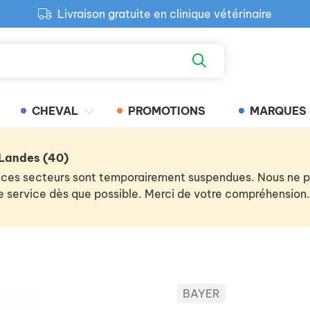
Livraison gratuite en clinique vétérinaire
Paiement 100% sécurisé
Retour produit gratuit en clinique
Livraison gratuite en clinique vétérinaire
CHEVAL
PROMOTIONS
MARQUES
 Landes (40)
 de ces secteurs sont temporairement suspendues. Nous ne
 le service dès que possible. Merci de votre compréhension.
BAYER