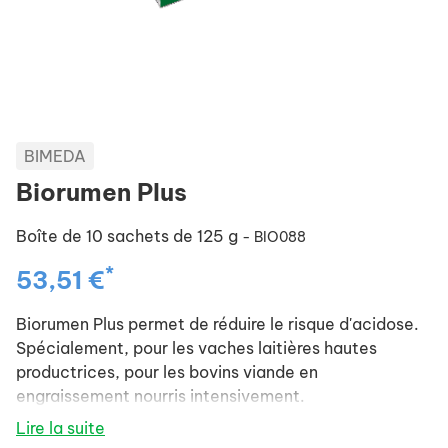
BIMEDA
Biorumen Plus
Boîte de 10 sachets de 125 g
- BIO088
*
53,51 €
Biorumen Plus permet de réduire le risque d'acidose.
Spécialement, pour les vaches laitières hautes
productrices, pour les bovins viande en
engraissement nourris intensivement.
A incorporer à la ration des animaux.
Lire la suite