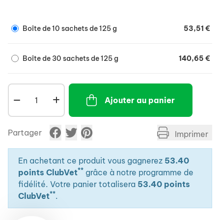
Possibilité de diluer Biorumen Plus dans de l'eau puis
distribuer à l'aide d'un pistolet doseur selon les
Boîte de 10 sachets de 125 g
53,51 €
recommandations de dilutions suivantes : 1 g de
produit pour 2 ml d'eau équivalent à 1 sachet de 125 g
pour 250 ml d'eau.
Boîte de 30 sachets de 125 g
140,65 €
Pour les vaches laitières : 1 sachet de 125 g matin
et soir pendant 5 jours.
Pour les bovins viande en engraissement (< 400
Ajouter au panier
kg) : 30 g par jour pour 100 kg de poids pendant 5
jours.
Partager
Imprimer
Pour les ovins (hors ovins reproducteurs) et les
caprins adultes : 25 g par jour pendant 5 jours.
En achetant ce produit vous gagnerez
53.40
**
points ClubVet
grâce à notre programme de
fidélité. Votre panier totalisera
53.40 points
**
ClubVet
.