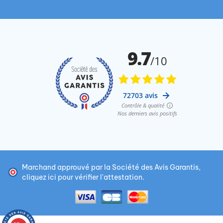
Marchand approuvé par la Société des Avis Garantis,
cliquez ici pour vérifier l'attestation
.