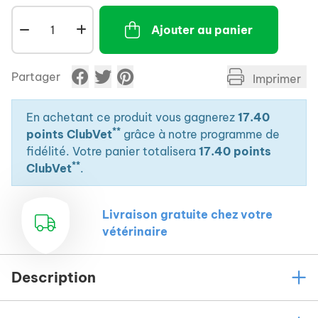
Levure&nbsp,: la stase digestive perturbe
l'équilibre de la flore ruminale.
Ajouter au panier
Rétablie l'équilibre physiologique de l'organisme
pour une meilleure récupération.
Partager
Imprimer
Agit sur le microbiote ruminal pour relancer
rapidement le métabolisme et l'appétit.
En achetant ce produit vous gagnerez
17.40
**
points ClubVet
grâce à notre programme de
fidélité. Votre panier totalisera
17.40 points
**
ClubVet
.
Livraison gratuite chez votre
vétérinaire
Description