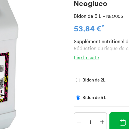
Neogluco
Bidon de 5 L
- NEO006
*
53,84 €
Supplément nutritionel d
Réduction du risque de c
Lire la suite
Bidon de 2L
Bidon de 5 L