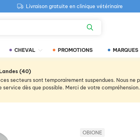
Livraison gratuite en clinique vétérinaire
Paiement 100% sécurisé
Retour produit gratuit en clinique
Livraison gratuite en clinique vétérinaire
CHEVAL
PROMOTIONS
MARQUES
 Landes (40)
 de ces secteurs sont temporairement suspendues. Nous ne
 le service dès que possible. Merci de votre compréhension.
OBIONE