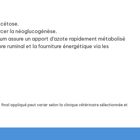
 cétose.
orcer la néoglucogénèse.
onium assure un apport d’azote rapidement métabolisé
e ruminal et la fourniture énergétique via les
final appliqué peut varier selon la clinique vétérinaire sélectionnée et