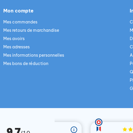
Mon compte
I
Mes commandes
C
Mes retours de marchandise
M
Mes avoirs
D
Mes adresses
C
Mes informations personnelles
A
Mes bons de réduction
P
Q
P
G