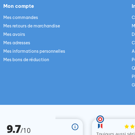
Mon compte
I
Mes commandes
C
Mes retours de marchandise
M
Mes avoirs
D
Mes adresses
C
Mes informations personnelles
A
Mes bons de réduction
P
Q
P
G