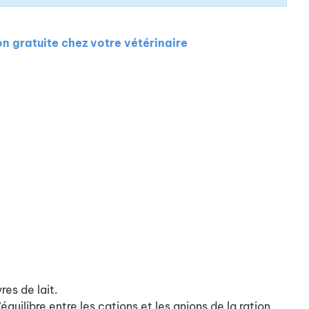
on gratuite chez votre vétérinaire
res de lait.
uilibre entre les cations et les anions de la ration,