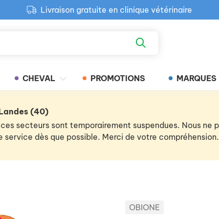
Livraison gratuite en clinique vétérinaire
Paiement 100% sécurisé
Retour produit gratuit en clinique
Livraison gratuite en clinique vétérinaire
CHEVAL
PROMOTIONS
MARQUES
 Landes (40)
 de ces secteurs sont temporairement suspendues. Nous ne
 le service dès que possible. Merci de votre compréhension.
OBIONE