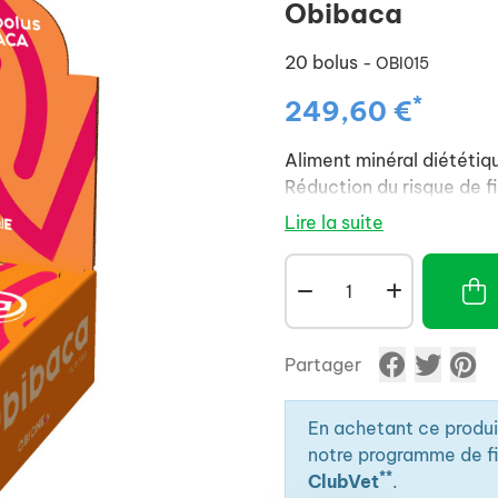
Obibaca
20 bolus
- OBI015
*
249,60 €
Aliment minéral diététiqu
Réduction du risque de fi
Lire la suite
Partager
En achetant ce produ
notre programme de fid
**
ClubVet
.